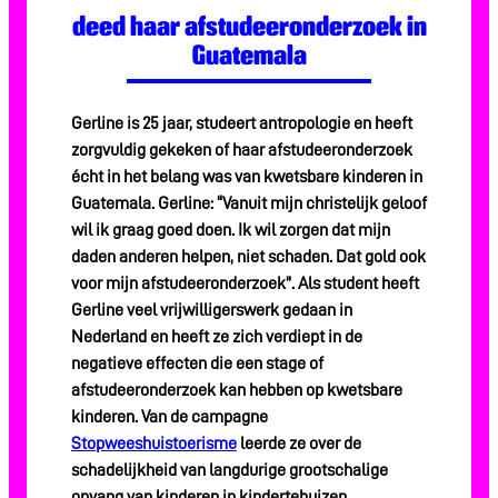
deed haar afstudeeronderzoek in
Over ons
Guatemala
Contact
Gerline is 25 jaar, studeert antropologie en heeft
zorgvuldig gekeken of haar afstudeeronderzoek
écht in het belang was van kwetsbare kinderen in
Guatemala. Gerline: “Vanuit mijn christelijk geloof
wil ik graag goed doen. Ik wil zorgen dat mijn
daden anderen helpen, niet schaden. Dat gold ook
voor mijn afstudeeronderzoek”. Als student heeft
Gerline veel vrijwilligerswerk gedaan in
Nederland en heeft ze zich verdiept in de
negatieve effecten die een stage of
afstudeeronderzoek kan hebben op kwetsbare
kinderen. Van de campagne
Stopweeshuistoerisme
leerde ze over de
schadelijkheid van langdurige grootschalige
opvang van kinderen in kindertehuizen.