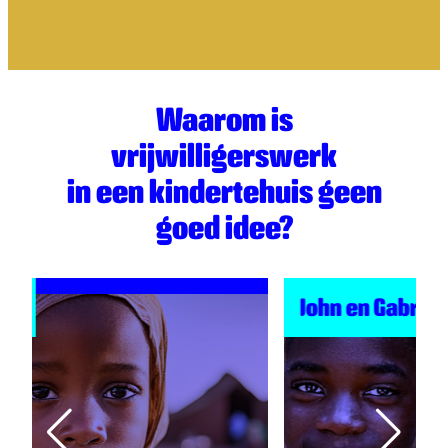
Waarom is
vrijwilligerswerk
in een kindertehuis geen
goed idee?
John en Gabriel
E