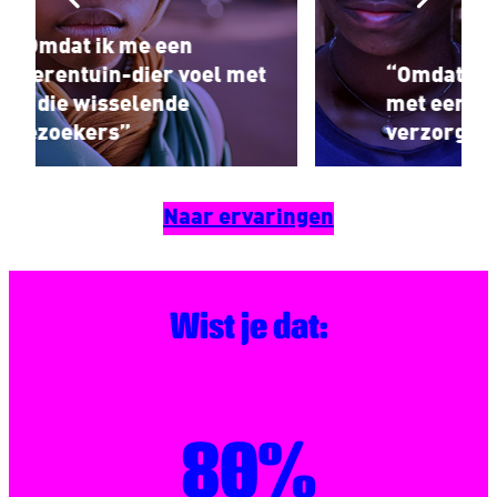
l met
“Omdat ik band nodig heb
met een vaste, liefdevolle
verzorger.”
Naar ervaringen
Wist je dat:
80%