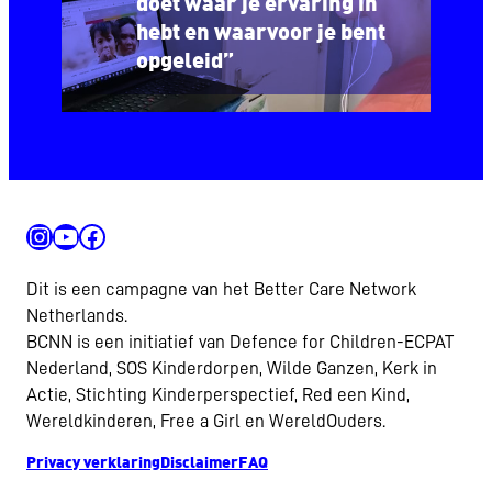
doet waar je ervaring in
hebt en waarvoor je bent
opgeleid”
Instagram
YouTube
Facebook
Dit is een campagne van het Better Care Network
Netherlands.
BCNN is een initiatief van Defence for Children-ECPAT
Nederland, SOS Kinderdorpen, Wilde Ganzen, Kerk in
Actie, Stichting Kinderperspectief, Red een Kind,
Wereldkinderen, Free a Girl en WereldOuders.
Privacy verklaring
Disclaimer
FAQ