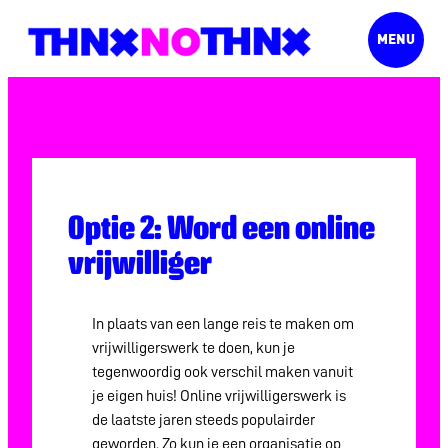
Ga
MENU
naar
de
Home
inhoud
Verhalen
Vrijwilligerstest
Optie 2: Word een online
Vrijwilligerswerk met
vrijwilliger
kinderen
Inspiratie
In plaats van een lange reis te maken om
vrijwilligerswerk te doen, kun je
Goed project
tegenwoordig ook verschil maken vanuit
je eigen huis! Online vrijwilligerswerk is
de laatste jaren steeds populairder
Tips
geworden. Zo kun je een organisatie op